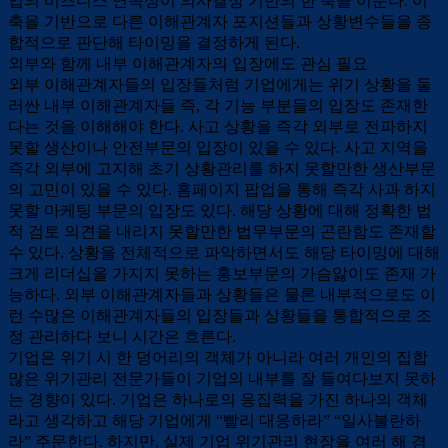
업의 비즈니스 연속성이 의사결정 기반의 한 축을 이룬다. 이
축을 기반으로 다른 이해관계자 포지션들과 상황변수들을 종
합적으로 판단해 타이밍을 결정하게 된다.
외부와 함께 내부 이해관계자의 입장에도 관심 필요
외부 이해관계자들의 입장들처럼 기업에게는 위기 상황을 둘
러싼 내부 이해관계자들 즉, 각 기능 부분들의 입장도 존재한
다는 것을 이해해야 한다. 사고 상황을 즉각 외부로 전파하지
못할 생산이나 안전부문의 입장이 있을 수 있다. 사고 지역을
즉각 외부에 고지해 초기 상황관리를 하지 못할만한 생산부문
의 고민이 있을 수 있다. 홈페이지 팝업을 통해 즉각 사과 하지
못할 마케팅 부문의 입장도 있다. 해당 상황에 대해 정확한 법
적 검토 의견을 내리지 못할만한 법무부문의 곤란함도 존재할
수 있다. 상황을 전체적으로 파악하면서도 해당 타이밍에 대해
크게 리더십을 가지지 못하는 홍보부문의 가슴앓이도 존재 가
능하다. 외부 이해관계자들과 상황들은 물론 내부적으로도 이
런 수많은 이해관계자들의 입장들과 상황들을 통합적으로 조
정 관리하다 보니 시간은 흐른다.
기업은 위기 시 한 덩어리의 객체가 아니라 여러 개인의 집합
많은 위기관리 전문가들이 기업의 내부를 잘 들여다보지 못하
는 경향이 있다. 기업은 하나로의 응집력을 가진 하나의 객체
라고 생각하고 해당 기업에게 “빨리 대응하라” “일사불란하
라” 주문한다. 하지만, 실제 기업 위기관리 현장을 여러 해 경