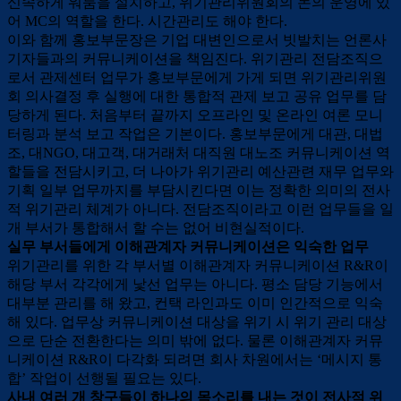
신속하게 워룸을 설치하고, 위기관리위원회의 논의 운영에 있
어 MC의 역할을 한다. 시간관리도 해야 한다.
이와 함께 홍보부문장은 기업 대변인으로서 빗발치는 언론사
기자들과의 커뮤니케이션을 책임진다. 위기관리 전담조직으
로서 관제센터 업무가 홍보부문에게 가게 되면 위기관리위원
회 의사결정 후 실행에 대한 통합적 관제 보고 공유 업무를 담
당하게 된다. 처음부터 끝까지 오프라인 및 온라인 여론 모니
터링과 분석 보고 작업은 기본이다. 홍보부문에게 대관, 대법
조, 대NGO, 대고객, 대거래처 대직원 대노조 커뮤니케이션 역
할들을 전담시키고, 더 나아가 위기관리 예산관련 재무 업무와
기획 일부 업무까지를 부담시킨다면 이는 정확한 의미의 전사
적 위기관리 체계가 아니다. 전담조직이라고 이런 업무들을 일
개 부서가 통합해서 할 수는 없어 비현실적이다.
실무 부서들에게 이해관계자 커뮤니케이션은 익숙한 업무
위기관리를 위한 각 부서별 이해관계자 커뮤니케이션 R&R이
해당 부서 각각에게 낯선 업무는 아니다. 평소 담당 기능에서
대부분 관리를 해 왔고, 컨택 라인과도 이미 인간적으로 익숙
해 있다. 업무상 커뮤니케이션 대상을 위기 시 위기 관리 대상
으로 단순 전환한다는 의미 밖에 없다. 물론 이해관계자 커뮤
니케이션 R&R이 다각화 되려면 회사 차원에서는 ‘메시지 통
합’ 작업이 선행될 필요는 있다.
사내 여러 개 창구들이 하나의 목소리를 내는 것이 전사적 위