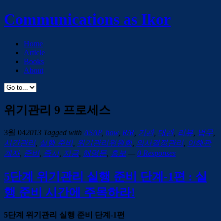
Communications as Ikor
Home
Article
Books
About
위기관리 9 프로세스
3월 04
2013
Tagged with
ASAP
,
how
,
R/R
,
기관
,
대관
,
리뷰
,
법무
,
시간관리
,
실행 준비
,
위기관리위원회
,
의사결정관리
,
이해관
계자
,
준비
,
즉시
,
지금
,
해명문
,
홍보
—
0 Responses
5단계 위기관리 실행 준비 단계-1편 : 실
행 준비 시간에 주목하라!
5단계 위기관리 실행 준비 단계-1편