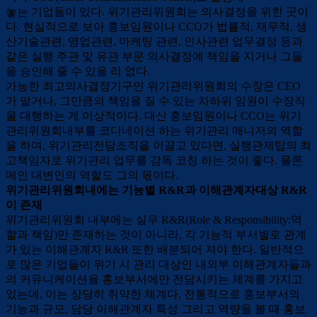
놓는 기업들이 있다. 위기관리위원회는 의사결정을 위한 곳이
다. 현실적으로 보아 홍보임원이나 CCO가 법률적, 재무적, 생
산기술관련, 영업관련, 마케팅 관련, 인사관련 업무결정 등과
같은 실행 주관 및 유관 부문 의사결정에 책임을 지거나 그들
을 승인해 줄 수 있을 리 없다.
가능한 최고의사결정기구인 위기관리위원회의 수장은 CEO
가 맡거나, 그만큼의 책임을 질 수 있는 차하위 임원이 수장직
을 대행하는 게 이상적이다. 대신 홍보임원이나 CCO는 위기
관리위원회내부를 코디네이션 하는 위기관리 매니저의 역할
을 하며, 위기관리전담조직을 이끌고 있다면, 실행관제탑의 최
고책임자로 위기관리 업무를 감독 코칭 하는 것이 좋다. 물론
메인 대변인의 역할도 그의 몫이다.
위기관리위원회내에는 기능별 R&R과 이해관계자대상 R&R
이 존재
위기관리위원회 내부에는 실무 R&R(Role & Responsibility:역
할과 책임)만 존재하는 것이 아니라, 각 기능적 부서별로 관계
가 있는 이해관계자 R&R 또한 배분되어 져야 한다. 일반적으
로 많은 기업들이 위기 시 관리 대상인 내외부 이해관계자들과
의 커뮤니케이션을 홍보부서에만 전담시키는 체계를 가지고
있는데, 이는 상당히 취약한 체계다. 전통적으로 홍보부서의
기능과 규모, 담당 이해관계자 특성 그리고 역량을 볼 때 홍보