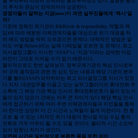
을 부랴부랴 따보려 노력하는 홍보부서장도 있다. 실행은 평소
의 투자와 관심이 전제되어야 성공한다.
경영자들이 말하는 지금(now)이 과연 실무진들에게 ‘즉시’일
까?
기존에 정해진 위기관리 R&R(role & responsibility, 역할과 책
임)에 따라 배분된 이해관계자들을 대상으로 위기 대응을 하
려 해도 방법을 딱히 모르겠으면 문제다. 대략적인 방법은 알
아도 어떻게(how)라는 실제 디테일을 모르면 또 문제다. 최고
의사결정그룹이 지시한 ‘ASAP’나 ‘지금’이라는 급박한 타임
라인이 그대로 지켜질 수가 없기 때문이다.
물리적으로도 한번 살펴보자. 정부규제기관의 핵심 인사로부
터 규제 움직임과 관련 된 심도 있는 내용과 해당 기관의 분위
기를 빨리(ASAP) 파악하라는 최고 의사결정그룹 지시가 있었
다 치자. 대관업무를 이끌고 있는 실무그룹리더의 휴대전화 주
소록에 그 해당 기관 핵심 인사의 휴대전화번호가 들어 있는가
들어 있지 않은가 간에는 아주 큰 차이가 있다 해당 핵심 인사
에게 접근하기 위해 여러 주변 이해관계자들과 지인들을 통해
야 한다면 상당히 더 긴 시간과 노력들이 들게 마련이다. 한 통
으로 될 수 있는 1차적인 위기 대응이 한나절 이상 수십 통의
전화로 겨우 마무리 될 수도 있을 것이다. 물리적 시간 소요에
있어 엄청난 차이가 생긴다.
지연된 시간은 일반적으로 부족한 품질 또한 의미