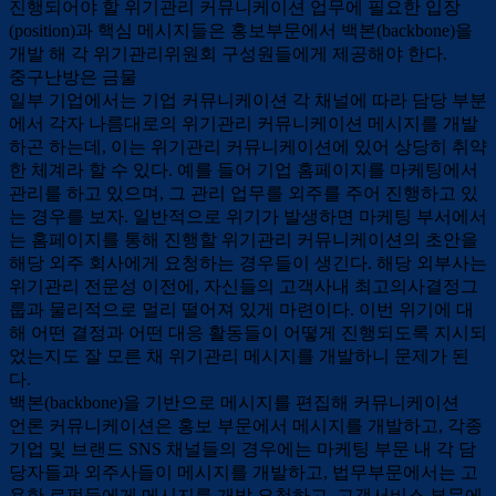
진행되어야 할 위기관리 커뮤니케이션 업무에 필요한 입장
(position)과 핵심 메시지들은 홍보부문에서 백본(backbone)을
개발 해 각 위기관리위원회 구성원들에게 제공해야 한다.
중구난방은 금물
일부 기업에서는 기업 커뮤니케이션 각 채널에 따라 담당 부분
에서 각자 나름대로의 위기관리 커뮤니케이션 메시지를 개발
하곤 하는데, 이는 위기관리 커뮤니케이션에 있어 상당히 취약
한 체계라 할 수 있다. 예를 들어 기업 홈페이지를 마케팅에서
관리를 하고 있으며, 그 관리 업무를 외주를 주어 진행하고 있
는 경우를 보자. 일반적으로 위기가 발생하면 마케팅 부서에서
는 홈페이지를 통해 진행할 위기관리 커뮤니케이션의 초안을
해당 외주 회사에게 요청하는 경우들이 생긴다. 해당 외부사는
위기관리 전문성 이전에, 자신들의 고객사내 최고의사결정그
룹과 물리적으로 멀리 떨어져 있게 마련이다. 이번 위기에 대
해 어떤 결정과 어떤 대응 활동들이 어떻게 진행되도록 지시되
었는지도 잘 모른 채 위기관리 메시지를 개발하니 문제가 된
다.
백본(backbone)을 기반으로 메시지를 편집해 커뮤니케이션
언론 커뮤니케이션은 홍보 부문에서 메시지를 개발하고, 각종
기업 및 브랜드 SNS 채널들의 경우에는 마케팅 부문 내 각 담
당자들과 외주사들이 메시지를 개발하고, 법무부문에서는 고
용한 로펌들에게 메시지를 개발 요청하고, 고객서비스 부문에