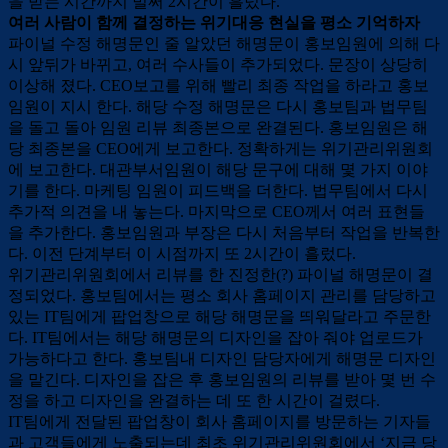
을 받는 시간까지 벌써 2시간이 흘렀다.
여러 사람이 함께 결정하는 위기대응 현실을 평소 기억하자
파이널 수정 해명문인 줄 알았던 해명문이 홍보임원에 의해 다
시 앞뒤가 바뀌고, 여러 수사들이 추가되었다. 문장이 상당히
이상해 졌다. CEO보고를 위해 빨리 최종 작업을 하라고 홍보
임원이 지시 한다. 해당 수정 해명문은 다시 홍보팀과 법무팀
을 돌고 돌아 임원 리뷰 최종본으로 완결된다. 홍보임원은 해
당 최종본을 CEO에게 보고한다. 정확하게는 위기관리위원회
에 보고한다. 대관부서임원이 해당 문구에 대해 몇 가지 이야
기를 한다. 마케팅 임원이 피드백을 더한다. 법무팀에서 다시
추가적 의견을 내 놓는다. 마지막으로 CEO께서 여러 표현들
을 추가한다. 홍보임원과 부장은 다시 처음부터 작업을 반복한
다. 이전 단계부터 이 시점까지 또 2시간이 흘렀다.
위기관리위원회에서 리뷰를 한 진정한(?) 파이널 해명문이 결
정되었다. 홍보팀에서는 평소 회사 홈페이지 관리를 담당하고
있는 IT팀에게 팝업창으로 해당 해명문을 띄워달라고 주문한
다. IT팀에서는 해당 해명문의 디자인을 잡아 줘야 업로드가
가능하다고 한다. 홍보팀내 디자인 담당자에게 해명문 디자인
을 맡긴다. 디자인을 잡은 후 홍보임원의 리뷰를 받아 몇 번 수
정을 하고 디자인을 완결하는 데 또 한 시간이 걸렸다.
IT팀에게 전달된 팝업창이 회사 홈페이지를 방문하는 기자들
과 고객들에게 노출되는데 최초 위기관리위원회에서 ‘지금 당