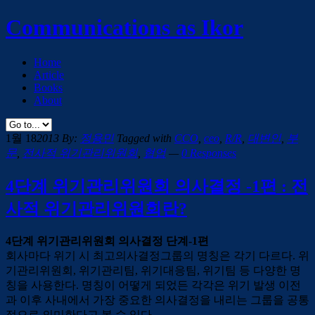
Communications as Ikor
Home
Article
Books
About
1월 18
2013
By:
정용민
Tagged with
CCO
,
ceo
,
R/R
,
대변인
,
부
문
,
전사적 위기관리위원회
,
협업
—
0 Responses
4단계 위기관리위원회 의사결정 -1편 : 전
사적 위기관리위원회란?
4단계 위기관리위원회 의사결정 단계-1편
회사마다 위기 시 최고의사결정그룹의 명칭은 각기 다르다. 위
기관리위원회, 위기관리팀, 위기대응팀, 위기팀 등 다양한 명
칭을 사용한다. 명칭이 어떻게 되었든 각각은 위기 발생 이전
과 이후 사내에서 가장 중요한 의사결정을 내리는 그룹을 공통
적으로 의미한다고 볼 수 있다.