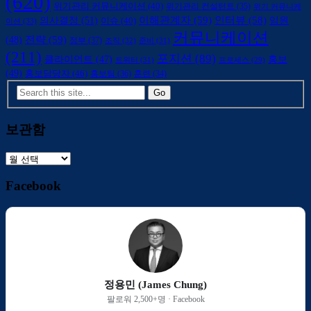
(620)
위기관리 커뮤니케이션
(40)
위기관리 컨설턴트
(35)
위기 커뮤니케
의사결정
(51)
이해관계자
(59)
인터뷰
(58)
임원
이슈
(40)
이션
(33)
커뮤니케이션
전략
(59)
(48)
정부
(37)
조직
(32)
준비
(31)
(211)
포지션
(89)
클라이언트
(47)
홍보
트위터
(31)
프로세스
(29)
(49)
홍보담당자
(46)
홍보팀
(36)
훈련
(34)
보관함
보
관
Facebook
함
정용민 (James Chung)
팔로워 2,500+명 · Facebook