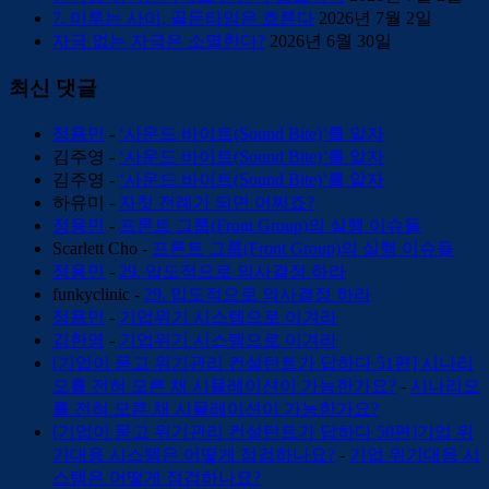
7. 미루는 사이, 골든타임은 흐른다
2026년 7월 2일
자극 없는 자극은 소멸한다?
2026년 6월 30일
최신 댓글
정용민
-
‘사운드 바이트(Sound Bite)’를 알자
김주영
-
‘사운드 바이트(Sound Bite)’를 알자
김주영
-
‘사운드 바이트(Sound Bite)’를 알자
하유미
-
자칫 전례가 되면 어쩌죠?
정용민
-
프론트 그룹(Front Group)의 실행 이슈들
Scarlett Cho
-
프론트 그룹(Front Group)의 실행 이슈들
정용민
-
29. 압도적으로 의사결정 하라
funkyclinic
-
29. 압도적으로 의사결정 하라
정용민
-
기업위기 시스템으로 이겨라
김한영
-
기업위기 시스템으로 이겨라
[기업이 묻고 위기관리 컨설턴트가 답하다 51편] 시나리
오를 전혀 모른 채 시뮬레이션이 가능한가요?
-
시나리오
를 전혀 모른 채 시뮬레이션이 가능한가요?
[기업이 묻고 위기관리 컨설턴트가 답하다 50편]기업 위
기대응 시스템은 어떻게 점검하나요?
-
기업 위기대응 시
스템은 어떻게 점검하나요?