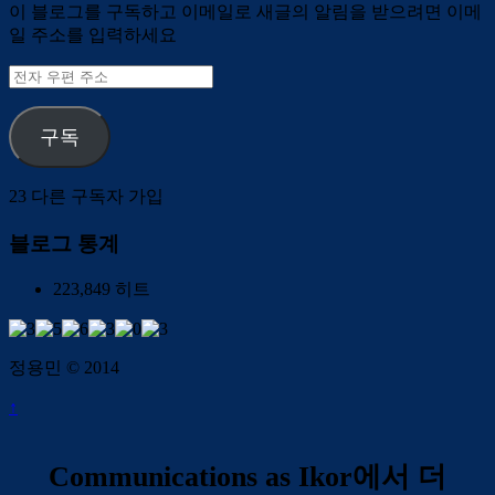
이 블로그를 구독하고 이메일로 새글의 알림을 받으려면 이메
일 주소를 입력하세요
전
자
우
구독
편
주
소
23 다른 구독자 가입
블로그 통계
223,849 히트
정용민 © 2014
↑
Communications as Ikor에서 더