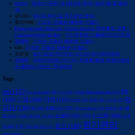
sensyo
-
업무는 ‘공부’가 아니다. 먼저 ‘습관’을 잘 들이
자.
강나리
-
N사의 위기 및 위기관리 분석
찰리아빠
-
안되는 곳들은 대부분 이렇다
Doing the right thing and Talking about it: 청문회의 교훈 -
Communications as Ikor
-
인사청문회 시뮬레이션의 한계
정용민
-
안되는 곳들은 대부분 이렇다
kim
-
안되는 곳들은 대부분 이렇다
조윤정
-
알기 쉽게 진단하는 자사의 위기관리역량
정용민
-
WHO(세계보건기구), 전염병 발생 커뮤니케이
션 플래닝 가이드_인사이트
Tags
ceo
(157)
PR
Crisis Management
(55)
corporate crisis
(39)
Crisis
(38)
(130)
메
기업
(108)
기자
(105)
대변인
(39)
대응
(41)
마케팅
(35)
시지
(136)
미디어 트레이닝
(55)
브랜드
(42)
블
미디어트레이닝
(29)
시스템
(104)
소셜미디어
(76)
소비자
(44)
로그
(40)
사과
(35)
실무
위기관리
위기
(148)
언론
(50)
자
(41)
에이전시
(30)