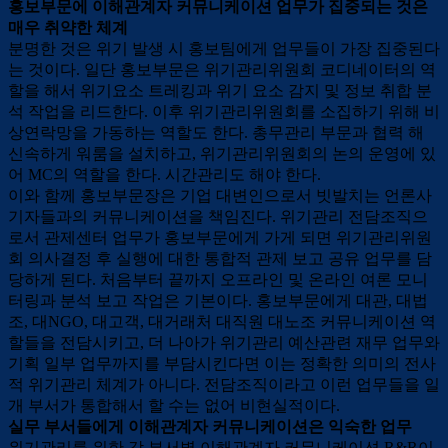
홍보부문에 이해관계자 커뮤니케이션 업무가 집중되는 것은
매우 취약한 체계
분명한 것은 위기 발생 시 홍보팀에게 업무들이 가장 집중된다
는 것이다. 일단 홍보부문은 위기관리위원회 코디네이터의 역
할을 해서 위기요소 트레킹과 위기 요소 감지 및 정보 취합 분
석 작업을 리드한다. 이후 위기관리위원회를 소집하기 위해 비
상연락망을 가동하는 역할도 한다. 총무관리 부문과 협력 해
신속하게 워룸을 설치하고, 위기관리위원회의 논의 운영에 있
어 MC의 역할을 한다. 시간관리도 해야 한다.
이와 함께 홍보부문장은 기업 대변인으로서 빗발치는 언론사
기자들과의 커뮤니케이션을 책임진다. 위기관리 전담조직으
로서 관제센터 업무가 홍보부문에게 가게 되면 위기관리위원
회 의사결정 후 실행에 대한 통합적 관제 보고 공유 업무를 담
당하게 된다. 처음부터 끝까지 오프라인 및 온라인 여론 모니
터링과 분석 보고 작업은 기본이다. 홍보부문에게 대관, 대법
조, 대NGO, 대고객, 대거래처 대직원 대노조 커뮤니케이션 역
할들을 전담시키고, 더 나아가 위기관리 예산관련 재무 업무와
기획 일부 업무까지를 부담시킨다면 이는 정확한 의미의 전사
적 위기관리 체계가 아니다. 전담조직이라고 이런 업무들을 일
개 부서가 통합해서 할 수는 없어 비현실적이다.
실무 부서들에게 이해관계자 커뮤니케이션은 익숙한 업무
위기관리를 위한 각 부서별 이해관계자 커뮤니케이션 R&R이