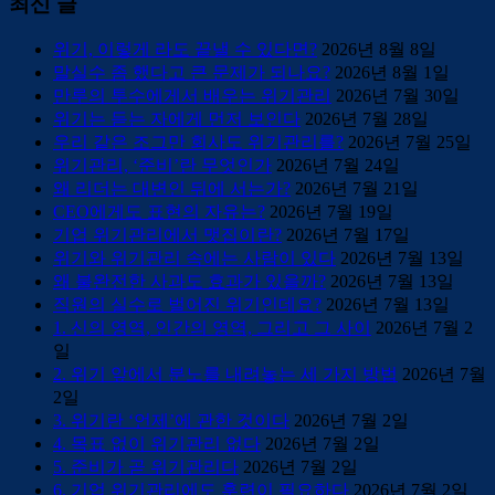
최신 글
위기, 이렇게 라도 끝낼 수 있다면?
2026년 8월 8일
말실수 좀 했다고 큰 문제가 되나요?
2026년 8월 1일
만루의 투수에게서 배우는 위기관리
2026년 7월 30일
위기는 듣는 자에게 먼저 보인다
2026년 7월 28일
우리 같은 조그만 회사도 위기관리를?
2026년 7월 25일
위기관리, ‘준비’란 무엇인가
2026년 7월 24일
왜 리더는 대변인 뒤에 서는가?
2026년 7월 21일
CEO에게도 표현의 자유는?
2026년 7월 19일
기업 위기관리에서 맷집이란?
2026년 7월 17일
위기와 위기관리 속에는 사람이 있다
2026년 7월 13일
왜 불완전한 사과도 효과가 있을까?
2026년 7월 13일
직원의 실수로 벌어진 위기인데요?
2026년 7월 13일
1. 신의 영역, 인간의 영역, 그리고 그 사이
2026년 7월 2
일
2. 위기 앞에서 분노를 내려놓는 세 가지 방법
2026년 7월
2일
3. 위기란 ‘언제’에 관한 것이다
2026년 7월 2일
4. 목표 없이 위기관리 없다
2026년 7월 2일
5. 준비가 곧 위기관리다
2026년 7월 2일
6. 기업 위기관리에도 훈련이 필요하다
2026년 7월 2일