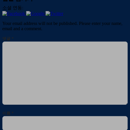
소셜 연동:
Your email address will not be published. Please enter your name,
email and a comment.
댓글
*
이름
*