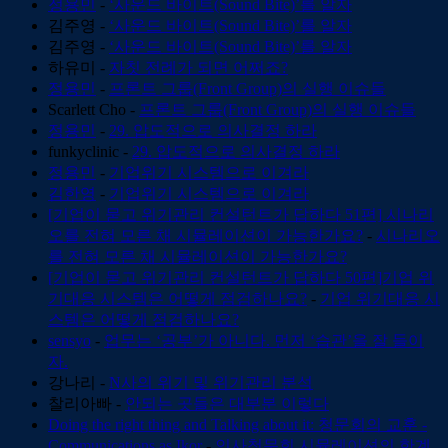
정용민
-
‘사운드 바이트(Sound Bite)’를 알자
김주영
-
‘사운드 바이트(Sound Bite)’를 알자
김주영
-
‘사운드 바이트(Sound Bite)’를 알자
하유미
-
자칫 전례가 되면 어쩌죠?
정용민
-
프론트 그룹(Front Group)의 실행 이슈들
Scarlett Cho
-
프론트 그룹(Front Group)의 실행 이슈들
정용민
-
29. 압도적으로 의사결정 하라
funkyclinic
-
29. 압도적으로 의사결정 하라
정용민
-
기업위기 시스템으로 이겨라
김한영
-
기업위기 시스템으로 이겨라
[기업이 묻고 위기관리 컨설턴트가 답하다 51편] 시나리
오를 전혀 모른 채 시뮬레이션이 가능한가요?
-
시나리오
를 전혀 모른 채 시뮬레이션이 가능한가요?
[기업이 묻고 위기관리 컨설턴트가 답하다 50편]기업 위
기대응 시스템은 어떻게 점검하나요?
-
기업 위기대응 시
스템은 어떻게 점검하나요?
sensyo
-
업무는 ‘공부’가 아니다. 먼저 ‘습관’을 잘 들이
자.
강나리
-
N사의 위기 및 위기관리 분석
찰리아빠
-
안되는 곳들은 대부분 이렇다
Doing the right thing and Talking about it: 청문회의 교훈 -
Communications as Ikor
-
인사청문회 시뮬레이션의 한계