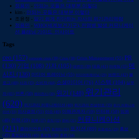
정용민
-
안되는 곳들은 대부분 이렇다
kim
-
안되는 곳들은 대부분 이렇다
조윤정
-
알기 쉽게 진단하는 자사의 위기관리역량
정용민
-
WHO(세계보건기구), 전염병 발생 커뮤니케이
션 플래닝 가이드_인사이트
Tags
ceo
(157)
PR
Crisis Management
(55)
corporate crisis
(39)
Crisis
(38)
(130)
메
기업
(108)
기자
(105)
대변인
(39)
대응
(41)
마케팅
(35)
시지
(136)
미디어 트레이닝
(55)
브랜드
(42)
블
미디어트레이닝
(29)
시스템
(104)
소셜미디어
(76)
소비자
(44)
로그
(40)
사과
(35)
실무
위기관리
위기
(148)
언론
(50)
자
(41)
에이전시
(30)
(620)
위기관리 커뮤니케이션
(40)
위기관리 컨설턴트
(35)
위기 커뮤니케
의사결정
(51)
이해관계자
(59)
인터뷰
(58)
임원
이슈
(40)
이션
(33)
커뮤니케이션
전략
(59)
(48)
정부
(37)
조직
(32)
준비
(31)
(211)
포지션
(89)
클라이언트
(47)
홍보
트위터
(31)
프로세스
(29)
(49)
홍보담당자
(46)
홍보팀
(36)
훈련
(34)