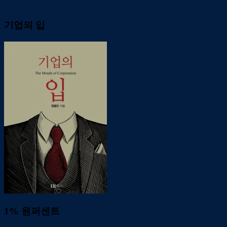
기업의 입
1% 원퍼센트