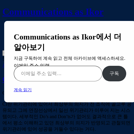
Communications as Ikor
Home
Article
Communications as Ikor에서 더
Books
About
알아보기
지금 구독하여 계속 읽고 전체 아카이브에 액세스하세요.
5월 29
2009
By:
정용민
Tagged with
CI
,
권한이임
,
단기
,
단편
,
이
론
,
통합 운영
,
현실
,
효과적
—
0 Responses
이메일 주소 입력…
구독
CI(Commander’s Intent)의 양면
계속 읽기
CI(Commander’s Intent)는 사실 양날 선 칼이다.
CI란 위기관리에 있어서 최상부의 의지가 전 조직에 골고루 공
유되고 그에 연장선상에서 일선 위기관리가 이루어 지는 시스
템이다. 세부적인 Do’s and Don’ts가 없어도 결과적으로 큰 틀
에서 평소 이해하고 있던 최상부의 의지가 반영되고 관철되면
위기관리에 있어 성공을 거둘수 있다는 거다.