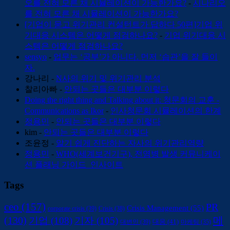
오를 전혀 모른 채 시뮬레이션이 가능한가요?
-
시나리오
를 전혀 모른 채 시뮬레이션이 가능한가요?
[기업이 묻고 위기관리 컨설턴트가 답하다 50편]기업 위
기대응 시스템은 어떻게 점검하나요?
-
기업 위기대응 시
스템은 어떻게 점검하나요?
sensyo
-
업무는 ‘공부’가 아니다. 먼저 ‘습관’을 잘 들이
자.
강나리
-
N사의 위기 및 위기관리 분석
찰리아빠
-
안되는 곳들은 대부분 이렇다
Doing the right thing and Talking about it: 청문회의 교훈 -
Communications as Ikor
-
인사청문회 시뮬레이션의 한계
정용민
-
안되는 곳들은 대부분 이렇다
kim
-
안되는 곳들은 대부분 이렇다
조윤정
-
알기 쉽게 진단하는 자사의 위기관리역량
정용민
-
WHO(세계보건기구), 전염병 발생 커뮤니케이
션 플래닝 가이드_인사이트
Tags
ceo
(157)
PR
Crisis Management
(55)
corporate crisis
(39)
Crisis
(38)
(130)
메
기업
(108)
기자
(105)
대변인
(39)
대응
(41)
마케팅
(35)