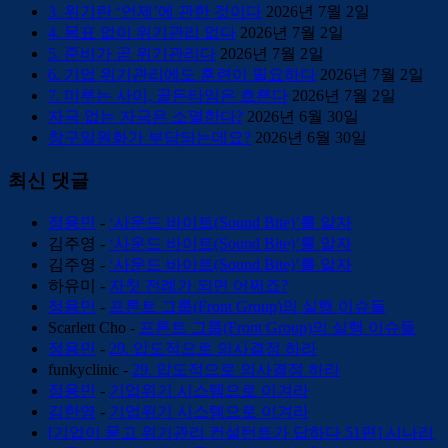
3. 위기란 ‘언제’에 관한 것이다
2026년 7월 2일
4. 목표 없이 위기관리 없다
2026년 7월 2일
5. 준비가 곧 위기관리다
2026년 7월 2일
6. 기업 위기관리에도 훈련이 필요하다
2026년 7월 2일
7. 미루는 사이, 골든타임은 흐른다
2026년 7월 2일
자극 없는 자극은 소멸한다?
2026년 6월 30일
창구일원화가 부담되는데요?
2026년 6월 30일
최신 댓글
정용민
-
‘사운드 바이트(Sound Bite)’를 알자
김주영
-
‘사운드 바이트(Sound Bite)’를 알자
김주영
-
‘사운드 바이트(Sound Bite)’를 알자
하유미
-
자칫 전례가 되면 어쩌죠?
정용민
-
프론트 그룹(Front Group)의 실행 이슈들
Scarlett Cho
-
프론트 그룹(Front Group)의 실행 이슈들
정용민
-
29. 압도적으로 의사결정 하라
funkyclinic
-
29. 압도적으로 의사결정 하라
정용민
-
기업위기 시스템으로 이겨라
김한영
-
기업위기 시스템으로 이겨라
[기업이 묻고 위기관리 컨설턴트가 답하다 51편] 시나리