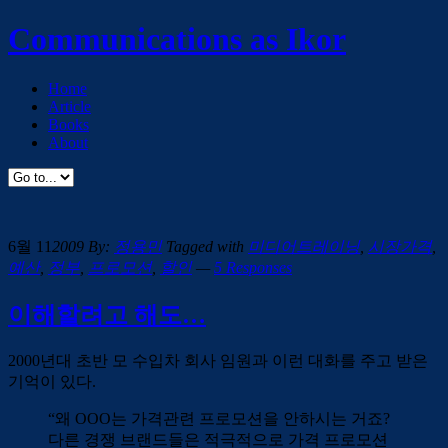
Communications as Ikor
Home
Article
Books
About
6월 11
2009
By:
정용민
Tagged with
미디어트레이닝
,
시장가격
,
예산
,
정부
,
프로모션
,
할인
—
5 Responses
이해할려고 해도…
2000년대 초반 모 수입차 회사 임원과 이런 대화를 주고 받은
기억이 있다.
“왜 OOO는 가격관련 프로모션을 안하시는 거죠?
다른 경쟁 브랜드들은 적극적으로 가격 프로모션