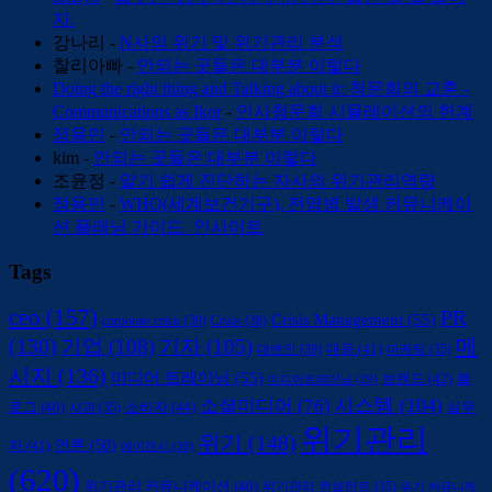
자.
강나리
-
N사의 위기 및 위기관리 분석
찰리아빠
-
안되는 곳들은 대부분 이렇다
Doing the right thing and Talking about it: 청문회의 교훈 -
Communications as Ikor
-
인사청문회 시뮬레이션의 한계
정용민
-
안되는 곳들은 대부분 이렇다
kim
-
안되는 곳들은 대부분 이렇다
조윤정
-
알기 쉽게 진단하는 자사의 위기관리역량
정용민
-
WHO(세계보건기구), 전염병 발생 커뮤니케이
션 플래닝 가이드_인사이트
Tags
ceo
(157)
PR
Crisis Management
(55)
corporate crisis
(39)
Crisis
(38)
(130)
메
기업
(108)
기자
(105)
대변인
(39)
대응
(41)
마케팅
(35)
시지
(136)
미디어 트레이닝
(55)
브랜드
(42)
블
미디어트레이닝
(29)
시스템
(104)
소셜미디어
(76)
소비자
(44)
로그
(40)
사과
(35)
실무
위기관리
위기
(148)
언론
(50)
자
(41)
에이전시
(30)
(620)
위기관리 커뮤니케이션
(40)
위기관리 컨설턴트
(35)
위기 커뮤니케