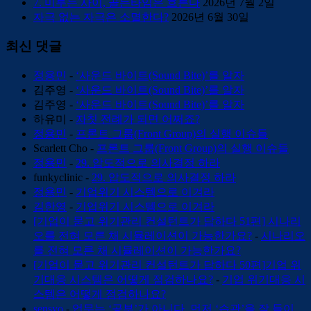
7. 미루는 사이, 골든타임은 흐른다
2026년 7월 2일
자극 없는 자극은 소멸한다?
2026년 6월 30일
최신 댓글
정용민
-
‘사운드 바이트(Sound Bite)’를 알자
김주영
-
‘사운드 바이트(Sound Bite)’를 알자
김주영
-
‘사운드 바이트(Sound Bite)’를 알자
하유미
-
자칫 전례가 되면 어쩌죠?
정용민
-
프론트 그룹(Front Group)의 실행 이슈들
Scarlett Cho
-
프론트 그룹(Front Group)의 실행 이슈들
정용민
-
29. 압도적으로 의사결정 하라
funkyclinic
-
29. 압도적으로 의사결정 하라
정용민
-
기업위기 시스템으로 이겨라
김한영
-
기업위기 시스템으로 이겨라
[기업이 묻고 위기관리 컨설턴트가 답하다 51편] 시나리
오를 전혀 모른 채 시뮬레이션이 가능한가요?
-
시나리오
를 전혀 모른 채 시뮬레이션이 가능한가요?
[기업이 묻고 위기관리 컨설턴트가 답하다 50편]기업 위
기대응 시스템은 어떻게 점검하나요?
-
기업 위기대응 시
스템은 어떻게 점검하나요?
sensyo
-
업무는 ‘공부’가 아니다. 먼저 ‘습관’을 잘 들이