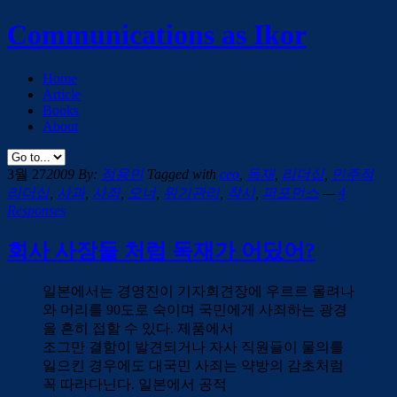
Communications as Ikor
Home
Article
Books
About
3월 27
2009
By:
정용민
Tagged with
ceo
,
독재
,
리더십
,
민주적
리더십
,
사과
,
사죄
,
오너
,
위기관리
,
착시
,
퍼포먼스
—
4
Responses
회사 사장들 처럼 독재가 어딨어?
일본에서는 경영진이 기자회견장에 우르르 몰려나
와 머리를 90도로 숙이며 국민에게 사죄하는 광경
을 흔히 접할 수 있다. 제품에서
조그만 결함이 발견되거나 자사 직원들이 물의를
일으킨 경우에도 대국민 사죄는 약방의 감초처럼
꼭 따라다닌다. 일본에서 공적