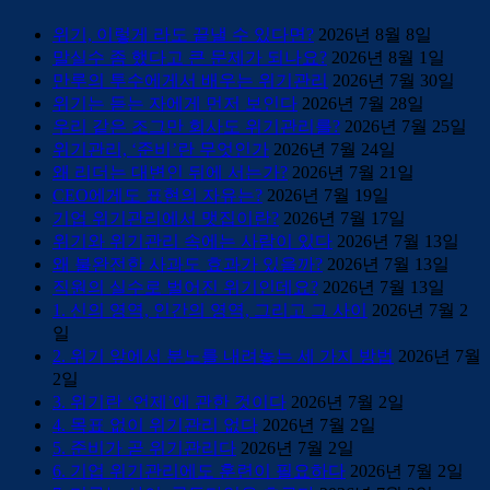
위기, 이렇게 라도 끝낼 수 있다면?
2026년 8월 8일
말실수 좀 했다고 큰 문제가 되나요?
2026년 8월 1일
만루의 투수에게서 배우는 위기관리
2026년 7월 30일
위기는 듣는 자에게 먼저 보인다
2026년 7월 28일
우리 같은 조그만 회사도 위기관리를?
2026년 7월 25일
위기관리, ‘준비’란 무엇인가
2026년 7월 24일
왜 리더는 대변인 뒤에 서는가?
2026년 7월 21일
CEO에게도 표현의 자유는?
2026년 7월 19일
기업 위기관리에서 맷집이란?
2026년 7월 17일
위기와 위기관리 속에는 사람이 있다
2026년 7월 13일
왜 불완전한 사과도 효과가 있을까?
2026년 7월 13일
직원의 실수로 벌어진 위기인데요?
2026년 7월 13일
1. 신의 영역, 인간의 영역, 그리고 그 사이
2026년 7월 2
일
2. 위기 앞에서 분노를 내려놓는 세 가지 방법
2026년 7월
2일
3. 위기란 ‘언제’에 관한 것이다
2026년 7월 2일
4. 목표 없이 위기관리 없다
2026년 7월 2일
5. 준비가 곧 위기관리다
2026년 7월 2일
6. 기업 위기관리에도 훈련이 필요하다
2026년 7월 2일