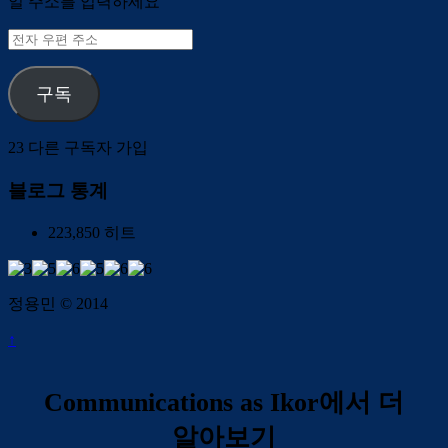
일 주소를 입력하세요
전
자
우
구독
편
주
소
23 다른 구독자 가입
블로그 통계
223,850 히트
정용민 © 2014
↑
Communications as Ikor에서 더
알아보기