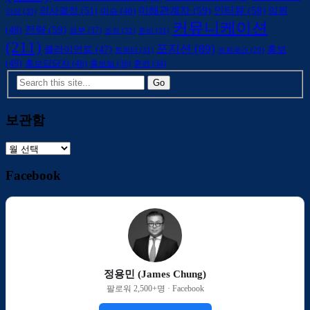
의사결정
(51)
이해관계자
(59)
인터뷰
(58)
임원
이슈
(40)
이션
(33)
커뮤니케이션
전략
(59)
(48)
정부
(37)
조직
(32)
준비
(31)
(211)
포지션
(89)
클라이언트
(47)
홍보
트위터
(31)
프로세스
(29)
(49)
홍보담당자
(46)
홍보팀
(36)
훈련
(34)
보관함
보
관
Facebook
함
정용민 (James Chung)
팔로워 2,500+명 · Facebook