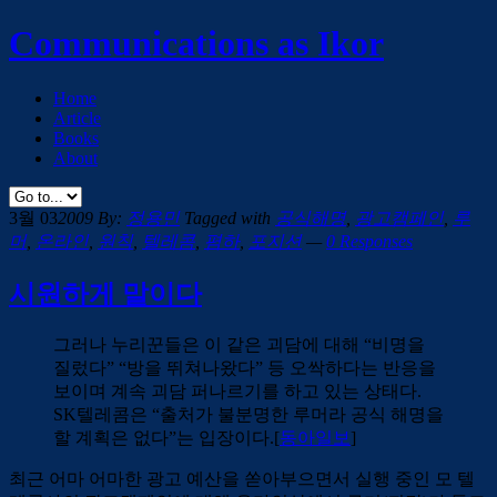
Communications as Ikor
Home
Article
Books
About
3월 03
2009
By:
정용민
Tagged with
공식해명
,
광고캠페인
,
루
머
,
온라인
,
원칙
,
텔레콤
,
폄하
,
포지션
—
0 Responses
시원하게 말이다
그러나 누리꾼들은 이 같은 괴담에 대해 “비명을
질렀다” “방을 뛰쳐나왔다” 등 오싹하다는 반응을
보이며 계속 괴담 퍼나르기를 하고 있는 상태다.
SK텔레콤은 “출처가 불분명한 루머라 공식 해명을
할 계획은 없다”는 입장이다.[
동아일보
]
최근 어마 어마한 광고 예산을 쏟아부으면서 실행 중인 모 텔