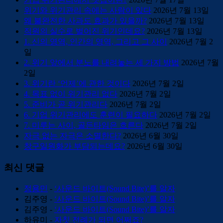
위기와 위기관리 속에는 사람이 있다
2026년 7월 13일
왜 불완전한 사과도 효과가 있을까?
2026년 7월 13일
직원의 실수로 벌어진 위기인데요?
2026년 7월 13일
1. 신의 영역, 인간의 영역, 그리고 그 사이
2026년 7월 2
일
2. 위기 앞에서 분노를 내려놓는 세 가지 방법
2026년 7월
2일
3. 위기란 ‘언제’에 관한 것이다
2026년 7월 2일
4. 목표 없이 위기관리 없다
2026년 7월 2일
5. 준비가 곧 위기관리다
2026년 7월 2일
6. 기업 위기관리에도 훈련이 필요하다
2026년 7월 2일
7. 미루는 사이, 골든타임은 흐른다
2026년 7월 2일
자극 없는 자극은 소멸한다?
2026년 6월 30일
창구일원화가 부담되는데요?
2026년 6월 30일
최신 댓글
정용민
-
‘사운드 바이트(Sound Bite)’를 알자
김주영
-
‘사운드 바이트(Sound Bite)’를 알자
김주영
-
‘사운드 바이트(Sound Bite)’를 알자
하유미
-
자칫 전례가 되면 어쩌죠?