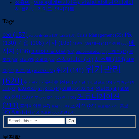
정용민
-
WHO(세계보건기구), 전염병 발생 커뮤니케이
션 플래닝 가이드_인사이트
Tags
ceo
(157)
PR
Crisis Management
(55)
corporate crisis
(39)
Crisis
(38)
(130)
메
기업
(108)
기자
(105)
대변인
(39)
대응
(41)
마케팅
(35)
시지
(136)
미디어 트레이닝
(55)
브랜드
(42)
블
미디어트레이닝
(29)
시스템
(104)
소셜미디어
(76)
소비자
(44)
로그
(40)
사과
(35)
실무
위기관리
위기
(148)
언론
(50)
자
(41)
에이전시
(30)
(620)
위기관리 커뮤니케이션
(40)
위기관리 컨설턴트
(35)
위기 커뮤니케
의사결정
(51)
이해관계자
(59)
인터뷰
(58)
임원
이슈
(40)
이션
(33)
커뮤니케이션
전략
(59)
(48)
정부
(37)
조직
(32)
준비
(31)
(211)
포지션
(89)
클라이언트
(47)
홍보
트위터
(31)
프로세스
(29)
(49)
홍보담당자
(46)
홍보팀
(36)
훈련
(34)
보관함