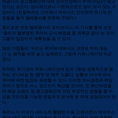
레콤사의 광고캠페인에 대해 온라인상에서 루머(괴담)가 돌고
있다는 보도다. 상식적으로나 이론적으로도 말이 되지 않는 괴
담이다. (친절하게도 기자께서 여러가지 언어학적 역사적 반
증들을 들어 텔레콤사를 변호해 주었다.)
흥미로운 것은 텔레콤사의 포지션이다. 이 기사를 통해 보면
‘출처가 불분명한 루머라 공식 해명을 할 계획은 없다’는 것이
그들의 입장이자 계획임을 알 수 있다.
많은 기업들이 ‘우리는 루머에 대해서는 코멘트 하지 않는
다’는 원칙을 세워 놓고 실제로도 그렇게 커뮤니케이션 하곤
한다.
하지만, 위기관리 커뮤니케이션에 있어 ‘(항상 공통적으로 통
하는 유니버설 한 )원칙’은 매우 드물다. 상황과 이슈에 따라
루머에 대한 입장은 유연할 수 있다. 이러한 의사결정은 해당
루머가 앞으로 어느 정도까지 확산될 것이며, 또 확산되었을
때 해당 브랜드 및 광고캠페인에 어떤 부정적인 영향을 줄 수
있을 것인지를 가능한 면밀하게 분석해 본 뒤에 결정되어야 한
다.
특히나 이 이슈가 서비스의 활발한 이용 고객이면서 빅마우스
층인 10대-20대들 사이에서 돌고 있는 루머라는 점을 주목할