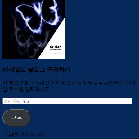
이메일로 블로그 구독하기
이 블로그를 구독하고 이메일로 새글의 알림을 받으려면 이메
일 주소를 입력하세요
전
자
우
구독
편
주
소
23 다른 구독자 가입