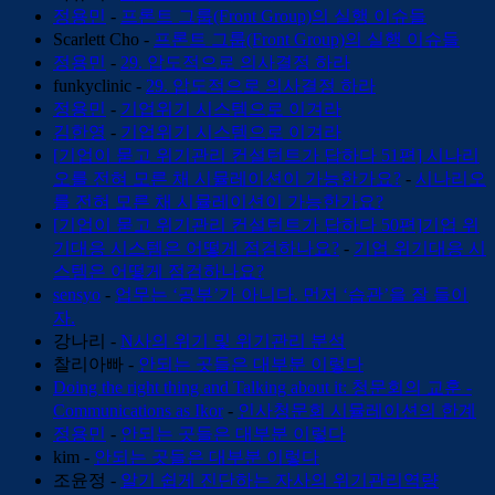
정용민
-
프론트 그룹(Front Group)의 실행 이슈들
Scarlett Cho
-
프론트 그룹(Front Group)의 실행 이슈들
정용민
-
29. 압도적으로 의사결정 하라
funkyclinic
-
29. 압도적으로 의사결정 하라
정용민
-
기업위기 시스템으로 이겨라
김한영
-
기업위기 시스템으로 이겨라
[기업이 묻고 위기관리 컨설턴트가 답하다 51편] 시나리
오를 전혀 모른 채 시뮬레이션이 가능한가요?
-
시나리오
를 전혀 모른 채 시뮬레이션이 가능한가요?
[기업이 묻고 위기관리 컨설턴트가 답하다 50편]기업 위
기대응 시스템은 어떻게 점검하나요?
-
기업 위기대응 시
스템은 어떻게 점검하나요?
sensyo
-
업무는 ‘공부’가 아니다. 먼저 ‘습관’을 잘 들이
자.
강나리
-
N사의 위기 및 위기관리 분석
찰리아빠
-
안되는 곳들은 대부분 이렇다
Doing the right thing and Talking about it: 청문회의 교훈 -
Communications as Ikor
-
인사청문회 시뮬레이션의 한계
정용민
-
안되는 곳들은 대부분 이렇다
kim
-
안되는 곳들은 대부분 이렇다
조윤정
-
알기 쉽게 진단하는 자사의 위기관리역량