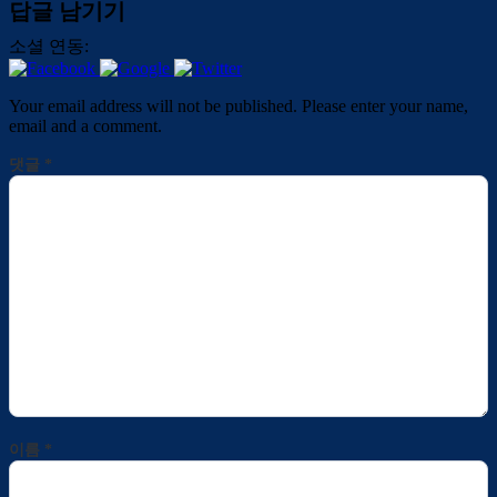
답글 남기기
소셜 연동:
Your email address will not be published. Please enter your name,
email and a comment.
댓글
*
이름
*