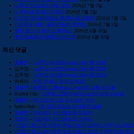
4. 목표 없이 위기관리 없다
2026년 7월 2일
5. 준비가 곧 위기관리다
2026년 7월 2일
6. 기업 위기관리에도 훈련이 필요하다
2026년 7월 2일
7. 미루는 사이, 골든타임은 흐른다
2026년 7월 2일
자극 없는 자극은 소멸한다?
2026년 6월 30일
창구일원화가 부담되는데요?
2026년 6월 30일
최신 댓글
정용민
-
‘사운드 바이트(Sound Bite)’를 알자
김주영
-
‘사운드 바이트(Sound Bite)’를 알자
김주영
-
‘사운드 바이트(Sound Bite)’를 알자
하유미
-
자칫 전례가 되면 어쩌죠?
정용민
-
프론트 그룹(Front Group)의 실행 이슈들
Scarlett Cho
-
프론트 그룹(Front Group)의 실행 이슈들
정용민
-
29. 압도적으로 의사결정 하라
funkyclinic
-
29. 압도적으로 의사결정 하라
정용민
-
기업위기 시스템으로 이겨라
김한영
-
기업위기 시스템으로 이겨라
[기업이 묻고 위기관리 컨설턴트가 답하다 51편] 시나리
[기업이 묻고 위기관리 컨설턴트가 답하다 50편]기업 위