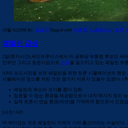
10월 02
2008
By:
정용민
Tagged with
부통령
,
시뮬레이션
,
토론
,
페일린 감상
2일(현지시간) 세인트루이스에서 미 공화당 부통령 후보인 새라
언부언 그리고 동문서답으로
논란
을 일으키고 있는 페일린 부
AP의 보도사진을 보면 페일린을 위한 토론 시뮬레이션의 현장
시뮬레이션 장소를 차린 것은 몇가지 이유가 있을수 있겠다. (추
페일린의 목소리 크기를 좀더 강화
집중할 수 없는 환경을 제공함으로서 내적 메시지 정리 
실제 토론시 연습 환경(자연)을 기억하게 함으로서 긴장감
[사진=AP]
더 재미있는 것은 페일린이 지역지 기자 출신이라는 사실이다. 