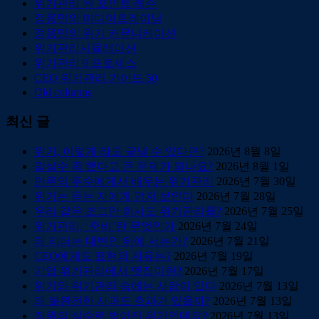
위기관리 원 포인트 레슨
정용민의 미디어트레이닝
정용민의 위기 커뮤니케이션
위기관리시뮬레이션
위기관리 9 프로세스
CEO 위기관리 가이드 50
Old columns
최신 글
위기, 이렇게 라도 끝낼 수 있다면?
2026년 8월 8일
말실수 좀 했다고 큰 문제가 되나요?
2026년 8월 1일
만루의 투수에게서 배우는 위기관리
2026년 7월 30일
위기는 듣는 자에게 먼저 보인다
2026년 7월 28일
우리 같은 조그만 회사도 위기관리를?
2026년 7월 25일
위기관리, ‘준비’란 무엇인가
2026년 7월 24일
왜 리더는 대변인 뒤에 서는가?
2026년 7월 21일
CEO에게도 표현의 자유는?
2026년 7월 19일
기업 위기관리에서 맷집이란?
2026년 7월 17일
위기와 위기관리 속에는 사람이 있다
2026년 7월 13일
왜 불완전한 사과도 효과가 있을까?
2026년 7월 13일
직원의 실수로 벌어진 위기인데요?
2026년 7월 13일