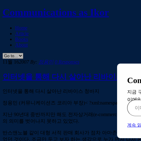
Communications as Ikor
Home
Article
Books
About
11월 16
2007
By:
정용민
0 Responses
인터넷을 통해 다시 살아난 리바이스 청
Co
인터넷을 통해 다시 살아난 리바이스 청바지
지금 
이메일
정용민 (커뮤니케이션즈 코리아 부장)< ?xml:namespace prefix = o ns = “u
지난 90년대 중반까지만 해도 전자상거래(e-commerce)라는
의 의미를 벗어나지 못하고 있었다.
계속 
반스앤노블 같이 대형 서적 판매 회사가 점차 아마존과 같은 온
었던 것이다. 조금만 두고 보자 하는 생각으로 누가 먼저 나서