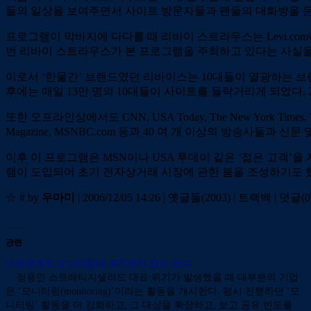
들의 일상을 보여주면서 사이트 방문자들과 팬들의 대화방을 운
프로그램이 막바지에 다다를 때 리바이 스트라우스는 Levi.co
번 리바이 스트라우스가 본 프로그램을 주최하고 있다는 사실을
이로서 ‘한물간’ 브랜드였던 리바이스는 10대들이 열광하는 브랜
후에는 매일 13만 명의 10대들이 사이트를 들락거리게 되었다. 2
또한 오프라인상에서도 CNN, USA Today, The New York Times, The Wall S
Magazine, MSNBC.com 등과 40 여 개 이상의 방송사들
이후 이 프로그램은 MSN이나 USA 투데이 같은 ‘젊은 고객
램이 도입되어 초기 전자상거래 시장에 관한 붐을 조성하기도 
☆ # by
우마미
| 2006/12/05 14:26
| 옛글들(2003) |
트랙백
|
덧글(
0
관련
이해관계자 모니터링에 위기관리 답이 있다
정용민 스트래티지샐러드 대표 위기가 발생했을 때 대부분의 기업
은 ‘모니터링(monitoring)’이라는 활동을 개시한다. 평시 진행하던 ‘모
니터링’ 활동을 더 강화하고, 그 대상을 확장하고, 보고 공유 빈도를