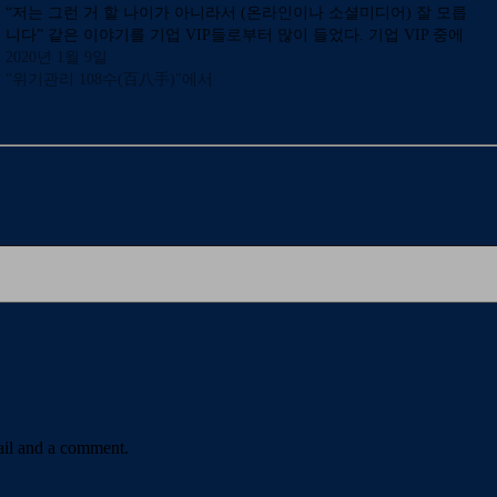
“저는 그런 거 할 나이가 아니라서 (온라인이나 소셜미디어) 잘 모릅
니다” 같은 이야기를 기업 VIP들로부터 많이 들었다. 기업 VIP 중에
서도 소셜미디어를 초기부터 잘 활용하는…
2020년 1월 9일
"위기관리 108수(百八手)"에서
ail and a comment.