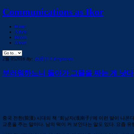
Communications as Ikor
Home
Article
Books
About
2월 05
2016
By:
정용민
0 Responses
부러워하느니 돌아가 그물을 짜는 게 낫다
중국 전한(前漢) 시대의 책 ‘회남자(淮南子)’에 이런 말이 나
교훈을 주는 말이다. 남의 떡이 커 보인다는 말도 있다. 요즘 유