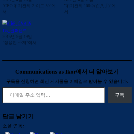
회를 소집해 보자. 전사적 패
"CEO 위기관리 가이드 50"에
위기 시에는 우리가 상상할 수
"위기관리 108수(百八手)"에
닉을 경험하게 된다. 분명 위
서
있는 모든 일이 발생 가능하
서
기관리 매뉴얼상 많은 절차들
다. 특히 인력 운영에 대해서
이 망각되고 심지어 위기관리
는 위기 시 변수가 더욱 많다.
위원회 구성이 이뤄지지 않을
기업 중에는 대표이사와 경영
1%_원퍼센트
수도 있다. 그래도 일단 개선
진이 해외…
2015년 5월 19일
의 기회는 만들어진 셈이다.…
"정용민 소개"에서
Communications as Ikor에서 더 알아보기
구독을 신청하면 최신 게시물을 이메일로 받아볼 수 있습니다.
이메일 주소 입력…
구독
답글 남기기
소셜 연동: