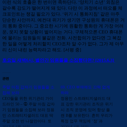
이런 식의 호출은 한 번이면 족하단다. ‘양치기 소년’ 외침은
갈수록 강도가 떨어지게 돼 있다. 다만 이 과정에서 떠오를 체
크포인트는 챙길 필요가 있다. ‘위기 시 통화지침’ 같은 아주
단순한 사안까지. 예컨대 위기가 생기면 구성원의 휴대폰은 거
의 통화 중이다. 그 중요한 시기에 원활한 통화란 게 가장 어려
운, 웃지 못할 상황이 벌어지는 거다. 구체적으론 CEO 휴대폰
에 몰리는 임원들의 불같은 전화. 사전합의가 없다면 그 복잡
한 일을 어떻게 처리할지 CEO조차 알 수가 없다. 그가 제 아무
리 신이 내린 능력자라고 해도. [서평 중]
토요일 새벽6시, 별안간 임원들을 소집했다면? [2015.6.3]
관련
주말 아침 갑자기 임원들을 소
69. CEO 부재에도 끄떡 없게
집해 보라
하라
CEO들을 위한 위기관리 가이
정용민 스트래티지샐러드 대
드라인 50 – ⓸ 주말 아침 갑자
표 강한 위기관리 조직은 위기
기 임원들을 소집해 보라 정용
시 조직 운영에 있어 항상 플
민 스트래티지샐러드 대표 딱
랜 B를 보유한다. 흔히 우리가
주말 오전 반 나절만이다. 토
특정 업무 책임에 ‘정’과
요일 오전 6시 위기관리위원
2013년 4월 16일
‘부’를 두는 것과 같은 체계다.
2020년 4월 16일