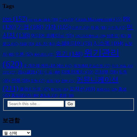
Tags
ceo
(157)
PR
Crisis Management
(55)
corporate crisis
(39)
Crisis
(38)
(130)
메
기업
(108)
기자
(105)
대변인
(39)
대응
(41)
마케팅
(35)
시지
(136)
미디어 트레이닝
(55)
브랜드
(42)
블
미디어트레이닝
(29)
시스템
(104)
소셜미디어
(76)
소비자
(44)
로그
(40)
사과
(35)
실무
위기관리
위기
(148)
언론
(50)
자
(41)
에이전시
(30)
(620)
위기관리 커뮤니케이션
(40)
위기관리 컨설턴트
(35)
위기 커뮤니케
의사결정
(51)
이해관계자
(59)
인터뷰
(58)
임원
이슈
(40)
이션
(33)
커뮤니케이션
전략
(59)
(48)
정부
(37)
조직
(32)
준비
(31)
(211)
포지션
(89)
클라이언트
(47)
홍보
트위터
(31)
프로세스
(29)
(49)
홍보담당자
(46)
홍보팀
(36)
훈련
(34)
보관함
보