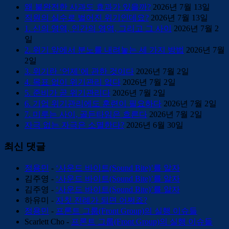
왜 불완전한 사과도 효과가 있을까?
2026년 7월 13일
직원의 실수로 벌어진 위기인데요?
2026년 7월 13일
1. 신의 영역, 인간의 영역, 그리고 그 사이
2026년 7월 2
일
2. 위기 앞에서 분노를 내려놓는 세 가지 방법
2026년 7월
2일
3. 위기란 ‘언제’에 관한 것이다
2026년 7월 2일
4. 목표 없이 위기관리 없다
2026년 7월 2일
5. 준비가 곧 위기관리다
2026년 7월 2일
6. 기업 위기관리에도 훈련이 필요하다
2026년 7월 2일
7. 미루는 사이, 골든타임은 흐른다
2026년 7월 2일
자극 없는 자극은 소멸한다?
2026년 6월 30일
최신 댓글
정용민
-
‘사운드 바이트(Sound Bite)’를 알자
김주영
-
‘사운드 바이트(Sound Bite)’를 알자
김주영
-
‘사운드 바이트(Sound Bite)’를 알자
하유미
-
자칫 전례가 되면 어쩌죠?
정용민
-
프론트 그룹(Front Group)의 실행 이슈들
Scarlett Cho
-
프론트 그룹(Front Group)의 실행 이슈들