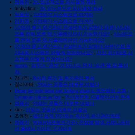
정용민
-
29. 압도적으로 의사결정 하라
funkyclinic
-
29. 압도적으로 의사결정 하라
정용민
-
기업위기 시스템으로 이겨라
김한영
-
기업위기 시스템으로 이겨라
[기업이 묻고 위기관리 컨설턴트가 답하다 51편] 시나리
오를 전혀 모른 채 시뮬레이션이 가능한가요?
-
시나리오
를 전혀 모른 채 시뮬레이션이 가능한가요?
[기업이 묻고 위기관리 컨설턴트가 답하다 50편]기업 위
기대응 시스템은 어떻게 점검하나요?
-
기업 위기대응 시
스템은 어떻게 점검하나요?
sensyo
-
업무는 ‘공부’가 아니다. 먼저 ‘습관’을 잘 들이
자.
강나리
-
N사의 위기 및 위기관리 분석
찰리아빠
-
안되는 곳들은 대부분 이렇다
Doing the right thing and Talking about it: 청문회의 교훈 -
Communications as Ikor
-
인사청문회 시뮬레이션의 한계
정용민
-
안되는 곳들은 대부분 이렇다
kim
-
안되는 곳들은 대부분 이렇다
조윤정
-
알기 쉽게 진단하는 자사의 위기관리역량
정용민
-
WHO(세계보건기구), 전염병 발생 커뮤니케이
션 플래닝 가이드_인사이트