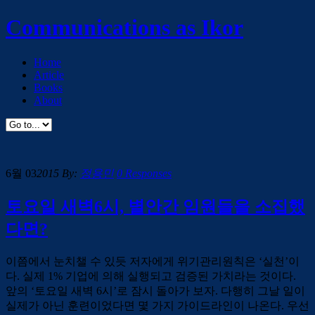
Communications as Ikor
Home
Article
Books
About
6월 03
2015
By:
정용민
0 Responses
토요일 새벽6시, 별안간 임원들을 소집했
다면?
이쯤에서 눈치챌 수 있듯 저자에게 위기관리원칙은 ‘실천’이
다. 실제 1% 기업에 의해 실행되고 검증된 가치라는 것이다.
앞의 ‘토요일 새벽 6시’로 잠시 돌아가 보자. 다행히 그날 일이
실제가 아닌 훈련이었다면 몇 가지 가이드라인이 나온다. 우선