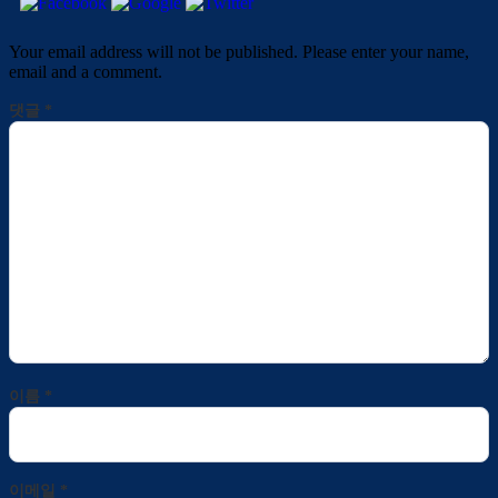
Your email address will not be published. Please enter your name,
email and a comment.
댓글
*
이름
*
이메일
*