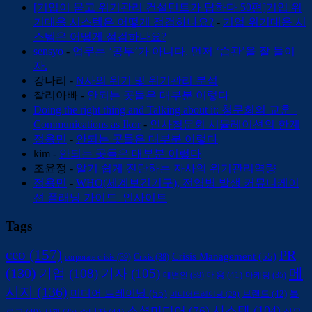
[기업이 묻고 위기관리 컨설턴트가 답하다 50편]기업 위
기대응 시스템은 어떻게 점검하나요?
-
기업 위기대응 시
스템은 어떻게 점검하나요?
sensyo
-
업무는 ‘공부’가 아니다. 먼저 ‘습관’을 잘 들이
자.
강나리
-
N사의 위기 및 위기관리 분석
찰리아빠
-
안되는 곳들은 대부분 이렇다
Doing the right thing and Talking about it: 청문회의 교훈 -
Communications as Ikor
-
인사청문회 시뮬레이션의 한계
정용민
-
안되는 곳들은 대부분 이렇다
kim
-
안되는 곳들은 대부분 이렇다
조윤정
-
알기 쉽게 진단하는 자사의 위기관리역량
정용민
-
WHO(세계보건기구), 전염병 발생 커뮤니케이
션 플래닝 가이드_인사이트
Tags
ceo
(157)
PR
Crisis Management
(55)
corporate crisis
(39)
Crisis
(38)
(130)
메
기업
(108)
기자
(105)
대변인
(39)
대응
(41)
마케팅
(35)
시지
(136)
미디어 트레이닝
(55)
브랜드
(42)
블
미디어트레이닝
(29)
시스템
(104)
소셜미디어
(76)
소비자
(44)