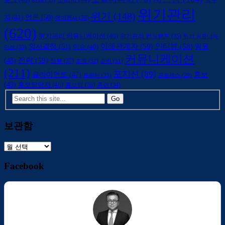
로그
(40)
사과
(35)
실무
위기관리
위기
(148)
언론
(50)
자
(41)
에이전시
(30)
(620)
위기관리 커뮤니케이션
(40)
위기관리 컨설턴트
(35)
위기 커뮤니케
의사결정
(51)
이해관계자
(59)
인터뷰
(58)
임원
이슈
(40)
이션
(33)
커뮤니케이션
전략
(59)
(48)
정부
(37)
조직
(32)
준비
(31)
(211)
포지션
(89)
클라이언트
(47)
홍보
트위터
(31)
프로세스
(29)
(49)
홍보담당자
(46)
홍보팀
(36)
훈련
(34)
보관함
보
관
Facebook
함