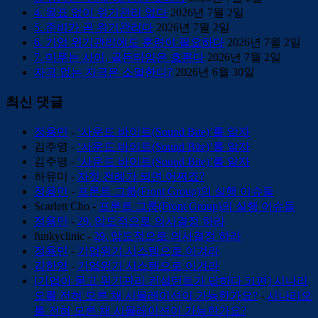
4. 목표 없이 위기관리 없다
2026년 7월 2일
5. 준비가 곧 위기관리다
2026년 7월 2일
6. 기업 위기관리에도 훈련이 필요하다
2026년 7월 2일
7. 미루는 사이, 골든타임은 흐른다
2026년 7월 2일
자극 없는 자극은 소멸한다?
2026년 6월 30일
최신 댓글
정용민
-
‘사운드 바이트(Sound Bite)’를 알자
김주영
-
‘사운드 바이트(Sound Bite)’를 알자
김주영
-
‘사운드 바이트(Sound Bite)’를 알자
하유미
-
자칫 전례가 되면 어쩌죠?
정용민
-
프론트 그룹(Front Group)의 실행 이슈들
Scarlett Cho
-
프론트 그룹(Front Group)의 실행 이슈들
정용민
-
29. 압도적으로 의사결정 하라
funkyclinic
-
29. 압도적으로 의사결정 하라
정용민
-
기업위기 시스템으로 이겨라
김한영
-
기업위기 시스템으로 이겨라
[기업이 묻고 위기관리 컨설턴트가 답하다 51편] 시나리
오를 전혀 모른 채 시뮬레이션이 가능한가요?
-
시나리오
를 전혀 모른 채 시뮬레이션이 가능한가요?