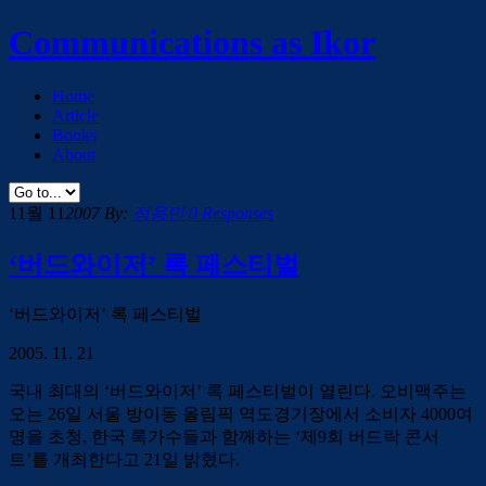
Communications as Ikor
Home
Article
Books
About
11월 11
2007
By:
정용민
0 Responses
‘버드와이저’ 록 페스티벌
‘버드와이저’ 록 페스티벌
2005. 11. 21
국내 최대의 ‘버드와이저’ 록 페스티벌이 열린다. 오비맥주는
오는 26일 서울 방이동 올림픽 역도경기장에서 소비자 4000여
명을 초청, 한국 록가수들과 함께하는 ‘제9회 버드락 콘서
트’를 개최한다고 21일 밝혔다.