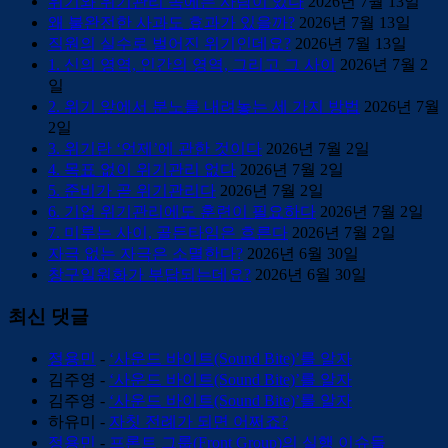
위기와 위기관리 속에는 사람이 있다
2026년 7월 13일
왜 불완전한 사과도 효과가 있을까?
2026년 7월 13일
직원의 실수로 벌어진 위기인데요?
2026년 7월 13일
1. 신의 영역, 인간의 영역, 그리고 그 사이
2026년 7월 2
일
2. 위기 앞에서 분노를 내려놓는 세 가지 방법
2026년 7월
2일
3. 위기란 ‘언제’에 관한 것이다
2026년 7월 2일
4. 목표 없이 위기관리 없다
2026년 7월 2일
5. 준비가 곧 위기관리다
2026년 7월 2일
6. 기업 위기관리에도 훈련이 필요하다
2026년 7월 2일
7. 미루는 사이, 골든타임은 흐른다
2026년 7월 2일
자극 없는 자극은 소멸한다?
2026년 6월 30일
창구일원화가 부담되는데요?
2026년 6월 30일
최신 댓글
정용민
-
‘사운드 바이트(Sound Bite)’를 알자
김주영
-
‘사운드 바이트(Sound Bite)’를 알자
김주영
-
‘사운드 바이트(Sound Bite)’를 알자
하유미
-
자칫 전례가 되면 어쩌죠?
정용민
-
프론트 그룹(Front Group)의 실행 이슈들