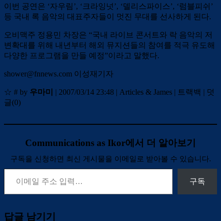
이번 공연은 ‘자우림’, ‘크라잉넛’, ‘델리스파이스’, ‘럼블피쉬’
등 국내 록 음악의 대표주자들이 멋진 무대를 선사하게 된다.
오비맥주 정용민 차장은 “국내 라이브 콘서트와 락 음악의 저
변확대를 위해 내년부터 해외 뮤지션들의 참여를 적극 유도해
다양한 프로그램을 만들 예정”이라고 말했다.
shower@fnnews.com 이성재기자
☆ # by
우마미
| 2007/03/14 23:48
| Articles & James |
트랙백
|
덧
글(
0
)
Communications as Ikor에서 더 알아보기
구독을 신청하면 최신 게시물을 이메일로 받아볼 수 있습니다.
이메일 주소 입력…
구독
답글 남기기