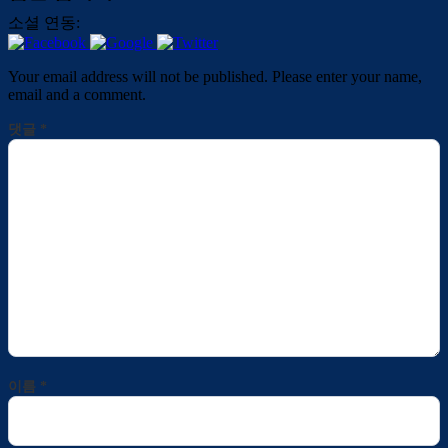
소셜 연동:
Your email address will not be published. Please enter your name,
email and a comment.
댓글
*
이름
*