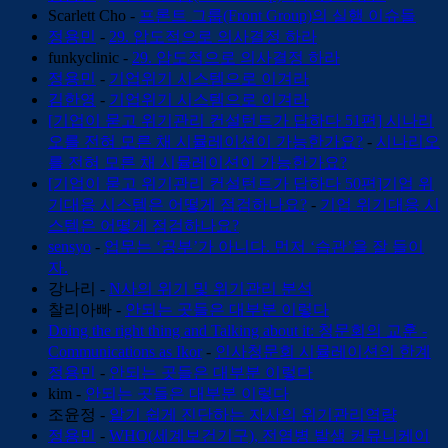
Scarlett Cho
-
프론트 그룹(Front Group)의 실행 이슈들
정용민
-
29. 압도적으로 의사결정 하라
funkyclinic
-
29. 압도적으로 의사결정 하라
정용민
-
기업위기 시스템으로 이겨라
김한영
-
기업위기 시스템으로 이겨라
[기업이 묻고 위기관리 컨설턴트가 답하다 51편] 시나리
오를 전혀 모른 채 시뮬레이션이 가능한가요?
-
시나리오
를 전혀 모른 채 시뮬레이션이 가능한가요?
[기업이 묻고 위기관리 컨설턴트가 답하다 50편]기업 위
기대응 시스템은 어떻게 점검하나요?
-
기업 위기대응 시
스템은 어떻게 점검하나요?
sensyo
-
업무는 ‘공부’가 아니다. 먼저 ‘습관’을 잘 들이
자.
강나리
-
N사의 위기 및 위기관리 분석
찰리아빠
-
안되는 곳들은 대부분 이렇다
Doing the right thing and Talking about it: 청문회의 교훈 -
Communications as Ikor
-
인사청문회 시뮬레이션의 한계
정용민
-
안되는 곳들은 대부분 이렇다
kim
-
안되는 곳들은 대부분 이렇다
조윤정
-
알기 쉽게 진단하는 자사의 위기관리역량
정용민
-
WHO(세계보건기구), 전염병 발생 커뮤니케이