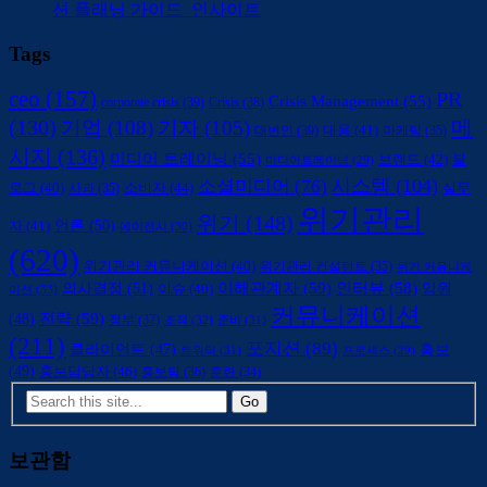
션 플래닝 가이드_인사이트
Tags
ceo
(157)
PR
Crisis Management
(55)
corporate crisis
(39)
Crisis
(38)
(130)
메
기업
(108)
기자
(105)
대변인
(39)
대응
(41)
마케팅
(35)
시지
(136)
미디어 트레이닝
(55)
브랜드
(42)
블
미디어트레이닝
(29)
시스템
(104)
소셜미디어
(76)
소비자
(44)
로그
(40)
사과
(35)
실무
위기관리
위기
(148)
언론
(50)
자
(41)
에이전시
(30)
(620)
위기관리 커뮤니케이션
(40)
위기관리 컨설턴트
(35)
위기 커뮤니케
의사결정
(51)
이해관계자
(59)
인터뷰
(58)
임원
이슈
(40)
이션
(33)
커뮤니케이션
전략
(59)
(48)
정부
(37)
조직
(32)
준비
(31)
(211)
포지션
(89)
클라이언트
(47)
홍보
트위터
(31)
프로세스
(29)
(49)
홍보담당자
(46)
홍보팀
(36)
훈련
(34)
보관함