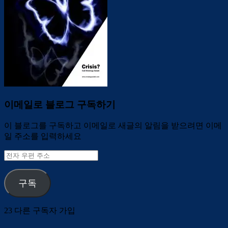
이메일로 블로그 구독하기
이 블로그를 구독하고 이메일로 새글의 알림을 받으려면 이메
일 주소를 입력하세요
전
자
우
구독
편
주
소
23 다른 구독자 가입