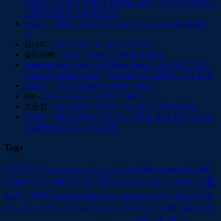
기대응 시스템은 어떻게 점검하나요?
-
기업 위기대응 시
스템은 어떻게 점검하나요?
sensyo
-
업무는 ‘공부’가 아니다. 먼저 ‘습관’을 잘 들이
자.
강나리
-
N사의 위기 및 위기관리 분석
찰리아빠
-
안되는 곳들은 대부분 이렇다
Doing the right thing and Talking about it: 청문회의 교훈 -
Communications as Ikor
-
인사청문회 시뮬레이션의 한계
정용민
-
안되는 곳들은 대부분 이렇다
kim
-
안되는 곳들은 대부분 이렇다
조윤정
-
알기 쉽게 진단하는 자사의 위기관리역량
정용민
-
WHO(세계보건기구), 전염병 발생 커뮤니케이
션 플래닝 가이드_인사이트
Tags
ceo
(157)
PR
Crisis Management
(55)
corporate crisis
(39)
Crisis
(38)
(130)
메
기업
(108)
기자
(105)
대변인
(39)
대응
(41)
마케팅
(35)
시지
(136)
미디어 트레이닝
(55)
브랜드
(42)
블
미디어트레이닝
(29)
시스템
(104)
소셜미디어
(76)
소비자
(44)
로그
(40)
사과
(35)
실무