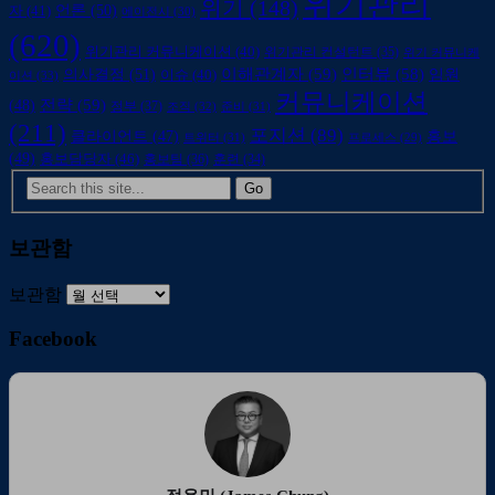
위기관리
위기
(148)
언론
(50)
자
(41)
에이전시
(30)
(620)
위기관리 커뮤니케이션
(40)
위기관리 컨설턴트
(35)
위기 커뮤니케
의사결정
(51)
이해관계자
(59)
인터뷰
(58)
임원
이슈
(40)
이션
(33)
커뮤니케이션
전략
(59)
(48)
정부
(37)
조직
(32)
준비
(31)
(211)
포지션
(89)
클라이언트
(47)
홍보
트위터
(31)
프로세스
(29)
(49)
홍보담당자
(46)
홍보팀
(36)
훈련
(34)
보관함
보관함
Facebook