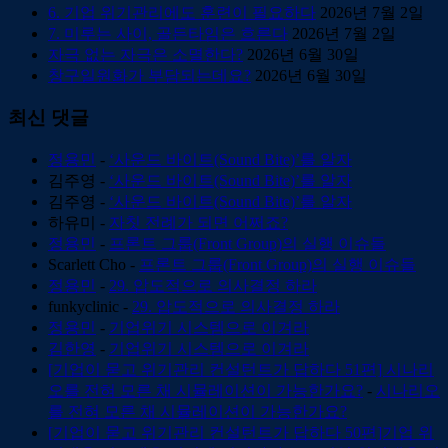
6. 기업 위기관리에도 훈련이 필요하다
2026년 7월 2일
7. 미루는 사이, 골든타임은 흐른다
2026년 7월 2일
자극 없는 자극은 소멸한다?
2026년 6월 30일
창구일원화가 부담되는데요?
2026년 6월 30일
최신 댓글
정용민
-
‘사운드 바이트(Sound Bite)’를 알자
김주영
-
‘사운드 바이트(Sound Bite)’를 알자
김주영
-
‘사운드 바이트(Sound Bite)’를 알자
하유미
-
자칫 전례가 되면 어쩌죠?
정용민
-
프론트 그룹(Front Group)의 실행 이슈들
Scarlett Cho
-
프론트 그룹(Front Group)의 실행 이슈들
정용민
-
29. 압도적으로 의사결정 하라
funkyclinic
-
29. 압도적으로 의사결정 하라
정용민
-
기업위기 시스템으로 이겨라
김한영
-
기업위기 시스템으로 이겨라
[기업이 묻고 위기관리 컨설턴트가 답하다 51편] 시나리
오를 전혀 모른 채 시뮬레이션이 가능한가요?
-
시나리오
를 전혀 모른 채 시뮬레이션이 가능한가요?
[기업이 묻고 위기관리 컨설턴트가 답하다 50편]기업 위