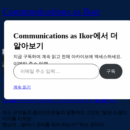
Communications as Ikor
Home
Article
Communications as Ikor에서 더
Books
About
알아보기
지금 구독하여 계속 읽고 전체 아카이브에 액세스하세요.
이메일 주소 입력…
구독
3월 02
2010
By:
정용민
Tagged with
공간
,
관여
,
기업
,
기업 미디
어
,
대변
,
대표
,
대화
,
댓글
,
불관여
,
생산적인 대화
,
소셜미디어
,
실행
,
원칙
,
트랙백
—
3 Responses
계속 읽기
소셜미디어 관여: 어디까지가 좋을까?
최근 코치들과 클라이언트들의 공통적인 고민은 ‘일단 소셜미
디어를 시작은
했는데…얼마나 관여를 해야 하는가?”하는 것이다.