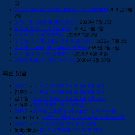
일
2. 위기 앞에서 분노를 내려놓는 세 가지 방법
2026년 7월
2일
3. 위기란 ‘언제’에 관한 것이다
2026년 7월 2일
4. 목표 없이 위기관리 없다
2026년 7월 2일
5. 준비가 곧 위기관리다
2026년 7월 2일
6. 기업 위기관리에도 훈련이 필요하다
2026년 7월 2일
7. 미루는 사이, 골든타임은 흐른다
2026년 7월 2일
자극 없는 자극은 소멸한다?
2026년 6월 30일
창구일원화가 부담되는데요?
2026년 6월 30일
최신 댓글
정용민
-
‘사운드 바이트(Sound Bite)’를 알자
김주영
-
‘사운드 바이트(Sound Bite)’를 알자
김주영
-
‘사운드 바이트(Sound Bite)’를 알자
하유미
-
자칫 전례가 되면 어쩌죠?
정용민
-
프론트 그룹(Front Group)의 실행 이슈들
Scarlett Cho
-
프론트 그룹(Front Group)의 실행 이슈들
정용민
-
29. 압도적으로 의사결정 하라
funkyclinic
-
29. 압도적으로 의사결정 하라