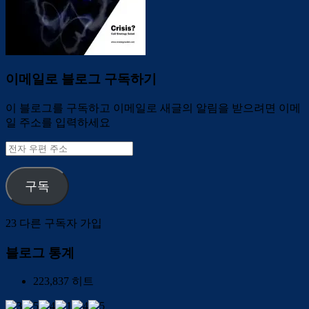
이메일로 블로그 구독하기
이 블로그를 구독하고 이메일로 새글의 알림을 받으려면 이메
일 주소를 입력하세요
전
자
우
구독
편
주
소
23 다른 구독자 가입
블로그 통계
223,837 히트