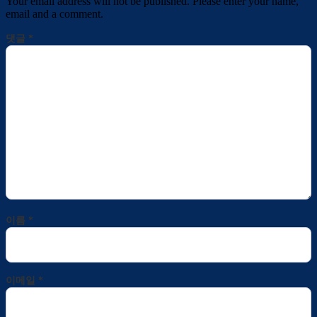
Your email address will not be published. Please enter your name,
email and a comment.
댓글
*
이름
*
이메일
*