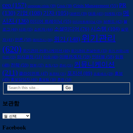
ceo
(157)
PR
Crisis Management
(55)
corporate crisis
(39)
Crisis
(38)
(130)
메
기업
(108)
기자
(105)
대변인
(39)
대응
(41)
마케팅
(35)
시지
(136)
미디어 트레이닝
(55)
브랜드
(42)
블
미디어트레이닝
(29)
시스템
(104)
소셜미디어
(76)
소비자
(44)
로그
(40)
사과
(35)
실무
위기관리
위기
(148)
언론
(50)
자
(41)
에이전시
(30)
(620)
위기관리 커뮤니케이션
(40)
위기관리 컨설턴트
(35)
위기 커뮤니케
의사결정
(51)
이해관계자
(59)
인터뷰
(58)
임원
이슈
(40)
이션
(33)
커뮤니케이션
전략
(59)
(48)
정부
(37)
조직
(32)
준비
(31)
(211)
포지션
(89)
클라이언트
(47)
홍보
트위터
(31)
프로세스
(29)
(49)
홍보담당자
(46)
홍보팀
(36)
훈련
(34)
보관함
보
관
Facebook
함