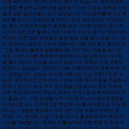
신경 써야 하는 것인지 모르는 경우’가 있습니다. 홍보부문에
서 종종 핵심메시지에 대해 갈증을 느끼는 이유는 외부에 기자
들과 같은 질문자들이 있기 때문입니다. 대관업무를 하거나 IR
업무를 하거나 고객상담을 하거나 하는 부분에서도 마찬가지
죠. 항상 이해관계자들이 질문을 해오니 어떤 정해진 공식 메
시지가 있었으면 좋겠다 하는 내부적 수요도 생기는 법입니다.
하지만, 다른 많은 부문들은 별반 질문 받을 일이 없습니다. 자
기 부문에서 발생한 이슈에 대해서도 다른 부문들이 물어보면
“그걸 왜 당신들에게 설명해야 합니까?”하는 반응을 보이곤
하죠. 이러니 다른 부문에서 발생한 이슈에 대해서는 더더욱
알 필요 없다며 관심을 보이지 않습니다. 문제는 이런 부문의
임원이나 팀장급이 언론이나 다른 이해관계자와 접촉 하게 되
는 경우입니다. 모르는 이슈에 대해서는 그냥 모른다 하면 되
는데, 개인적으로 안다 하면서 전혀 다른 메시지들을 전달하니
문제가 됩니다. 평소 주요 임직원들간에 회사의 중요 이슈에
대한 핵심 메시지의 개발과 공유는 자연스럽게 체계화되는 것
이 좋습니다. 그런 관심을 누가 가지게 하느냐? 최고경영진들
이 해야 합니다. 마지막으로 핵심메시지를 어려워하는 이유 중
하나는, ‘개발된 핵심메시지에 대한 내부 수용이 부족한 경
우’입니다. 목마른 사람이 우물 판다고 홍보부문에서 핵심 메
시지를 개발합니다. 문제는 이를 받아본 다른 주관 및 유관 부
서들이 “이 메시지는 앞뒤가 안 맞네” 또는 “이건 사실 말장난