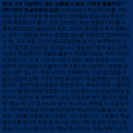
텐데 그게 가능하지 않는 상황들이 많죠. 어쩌면 좋을까요?”
[위기관리 컨설턴트의 답변]
조직 내에서 핵심메시지를 고민
하는 부문은 대부분 홍보부문인 경우들이 많습니다. 하지만,
정작 핵심메시지를 더 깊이 고민해야 하는 분들은 CEO를 비
롯한 최고경영자들이어야 하죠. 조직이 목적을 이루기 위해서
는 모두가 동일한 목적과 동일한 생각을 바탕으로 전진해야 하
는 데, 그에 대한 고민이 최고경영진에 없거나 부족하다면 그
건 더 중요한 문제라고 보여집니다. 말씀하신 것과 같이 조직
내에서 핵심메시지 개발과 활용이 어려운 이유는 여러 가지가
있겠습니다. 그 중 가장 큰 이유는 바로 ‘해당 민감한 이슈에
대하여 의사결정이 어떻게 이루어졌는지 내부에서 대부분 모
르는 경우’입니다. 해당 이슈가 존재한다는 것은 임직원들이
알고 있는데 반해 그것이 어떤 배경에서 왜 발생했는지 모르는
겁니다. 당연히 임직원들은 제한된 정보 속에서 각자 나름대로
의 시각을 메시지에 투영합니다. 어떤 메시지가 정설인지는 밝
혀지지 않은 채 내 외부에서 상당 수준으로 회자 됩니다. 당연
히 ‘핵심 메시지’로 하나의 공식 메시지는 존재할 수가 없게 되
죠. 여기에서 해당 이슈에 대한 진짜 핵심메시지를 알고 있는
분은 CEO를 비롯한 최고경영진 극소수입니다. 그분들이 핵심
메시지를 정리해 하달 해 주시는 것이 가장 현실적 방법이 되
겠습니다. 또 다른 이유는 ‘핵심 메시지라는 것에 대해 자신이