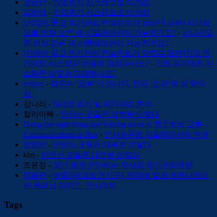
정용민
-
기업위기 시스템으로 이겨라
김한영
-
기업위기 시스템으로 이겨라
[기업이 묻고 위기관리 컨설턴트가 답하다 51편] 시나리
오를 전혀 모른 채 시뮬레이션이 가능한가요?
-
시나리오
를 전혀 모른 채 시뮬레이션이 가능한가요?
[기업이 묻고 위기관리 컨설턴트가 답하다 50편]기업 위
기대응 시스템은 어떻게 점검하나요?
-
기업 위기대응 시
스템은 어떻게 점검하나요?
sensyo
-
업무는 ‘공부’가 아니다. 먼저 ‘습관’을 잘 들이
자.
강나리
-
N사의 위기 및 위기관리 분석
찰리아빠
-
안되는 곳들은 대부분 이렇다
Doing the right thing and Talking about it: 청문회의 교훈 -
Communications as Ikor
-
인사청문회 시뮬레이션의 한계
정용민
-
안되는 곳들은 대부분 이렇다
kim
-
안되는 곳들은 대부분 이렇다
조윤정
-
알기 쉽게 진단하는 자사의 위기관리역량
정용민
-
WHO(세계보건기구), 전염병 발생 커뮤니케이
션 플래닝 가이드_인사이트
Tags