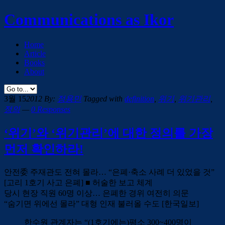
Communications as Ikor
Home
Article
Books
About
3월 15
2012
By:
정용민
Tagged with
definition
,
위기
,
위기관리
,
정의
—
0 Responses
‘위기’와 ‘위기관리’에 대한 정의를 가장
먼저 확인하라!
안전委 주재관도 전혀 몰라… “은폐·축소 사례 더 있었을 것”
[고리 1호기 사고 은폐] ■ 허술한 보고 체계
당시 현장 직원 60명 이상… 은폐한 경위 여전히 의문
“숨기면 위에선 몰라” 대형 인재 불러올 수도 [한국일보]
한수원 관계자는 “(1호기에는)평소 300~400명이