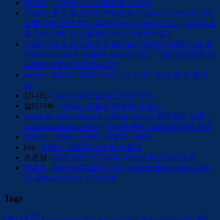
김한영
-
기업위기 시스템으로 이겨라
[기업이 묻고 위기관리 컨설턴트가 답하다 51편] 시나리
오를 전혀 모른 채 시뮬레이션이 가능한가요?
-
시나리오
를 전혀 모른 채 시뮬레이션이 가능한가요?
[기업이 묻고 위기관리 컨설턴트가 답하다 50편]기업 위
기대응 시스템은 어떻게 점검하나요?
-
기업 위기대응 시
스템은 어떻게 점검하나요?
sensyo
-
업무는 ‘공부’가 아니다. 먼저 ‘습관’을 잘 들이
자.
강나리
-
N사의 위기 및 위기관리 분석
찰리아빠
-
안되는 곳들은 대부분 이렇다
Doing the right thing and Talking about it: 청문회의 교훈 -
Communications as Ikor
-
인사청문회 시뮬레이션의 한계
정용민
-
안되는 곳들은 대부분 이렇다
kim
-
안되는 곳들은 대부분 이렇다
조윤정
-
알기 쉽게 진단하는 자사의 위기관리역량
정용민
-
WHO(세계보건기구), 전염병 발생 커뮤니케이
션 플래닝 가이드_인사이트
Tags
ceo
(157)
PR
Crisis Management
(55)