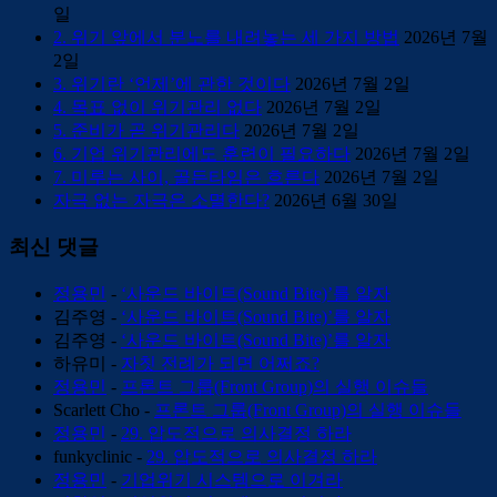
일
2. 위기 앞에서 분노를 내려놓는 세 가지 방법
2026년 7월
2일
3. 위기란 ‘언제’에 관한 것이다
2026년 7월 2일
4. 목표 없이 위기관리 없다
2026년 7월 2일
5. 준비가 곧 위기관리다
2026년 7월 2일
6. 기업 위기관리에도 훈련이 필요하다
2026년 7월 2일
7. 미루는 사이, 골든타임은 흐른다
2026년 7월 2일
자극 없는 자극은 소멸한다?
2026년 6월 30일
최신 댓글
정용민
-
‘사운드 바이트(Sound Bite)’를 알자
김주영
-
‘사운드 바이트(Sound Bite)’를 알자
김주영
-
‘사운드 바이트(Sound Bite)’를 알자
하유미
-
자칫 전례가 되면 어쩌죠?
정용민
-
프론트 그룹(Front Group)의 실행 이슈들
Scarlett Cho
-
프론트 그룹(Front Group)의 실행 이슈들
정용민
-
29. 압도적으로 의사결정 하라
funkyclinic
-
29. 압도적으로 의사결정 하라
정용민
-
기업위기 시스템으로 이겨라