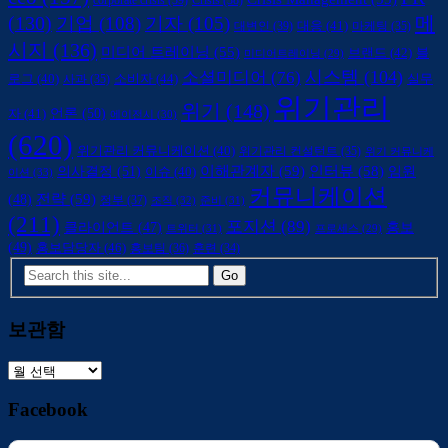
corporate crisis
(39)
Crisis
(38)
(130)
메
기업
(108)
기자
(105)
대변인
(39)
대응
(41)
마케팅
(35)
시지
(136)
미디어 트레이닝
(55)
브랜드
(42)
블
미디어트레이닝
(29)
시스템
(104)
소셜미디어
(76)
소비자
(44)
로그
(40)
사과
(35)
실무
위기관리
위기
(148)
언론
(50)
자
(41)
에이전시
(30)
(620)
위기관리 커뮤니케이션
(40)
위기관리 컨설턴트
(35)
위기 커뮤니케
의사결정
(51)
이해관계자
(59)
인터뷰
(58)
임원
이슈
(40)
이션
(33)
커뮤니케이션
전략
(59)
(48)
정부
(37)
조직
(32)
준비
(31)
(211)
포지션
(89)
클라이언트
(47)
홍보
트위터
(31)
프로세스
(29)
(49)
홍보담당자
(46)
홍보팀
(36)
훈련
(34)
보관함
보
관
Facebook
함