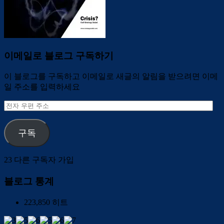
이메일로 블로그 구독하기
이 블로그를 구독하고 이메일로 새글의 알림을 받으려면 이메
일 주소를 입력하세요
전
자
우
구독
편
주
소
23 다른 구독자 가입
블로그 통계
223,850 히트