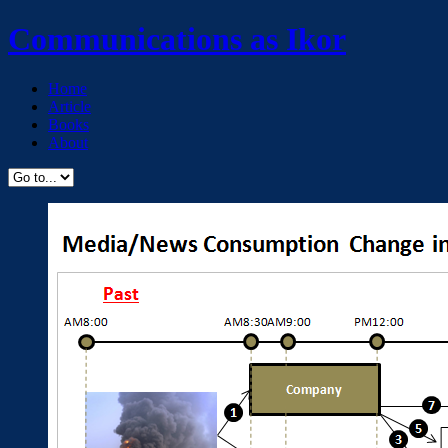
Communications as Ikor
Home
Article
Books
About