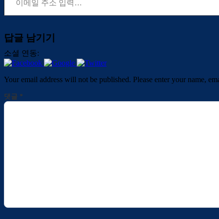
답글 남기기
소셜 연동:
Your email address will not be published. Please enter your name, em
댓글
*